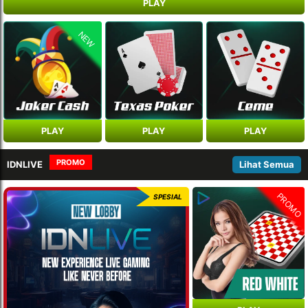
PLAY
NEW
PLAY
PLAY
PLAY
PROMO
IDNLIVE
Lihat Semua
PROMO
SPESIAL