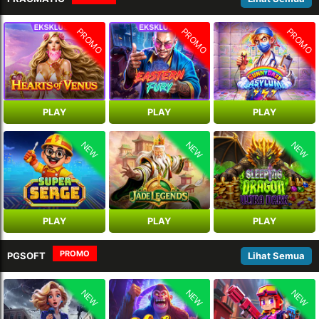
PROMO
PROMO
PROMO
PLAY
PLAY
PLAY
NEW
NEW
NEW
PLAY
PLAY
PLAY
PROMO
PGSOFT
Lihat Semua
NEW
NEW
NEW