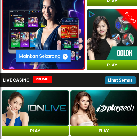
PLAY
PROMO
PLAY
PROMO
LIVE CASINO
Lihat Semua
PLAY
PLAY