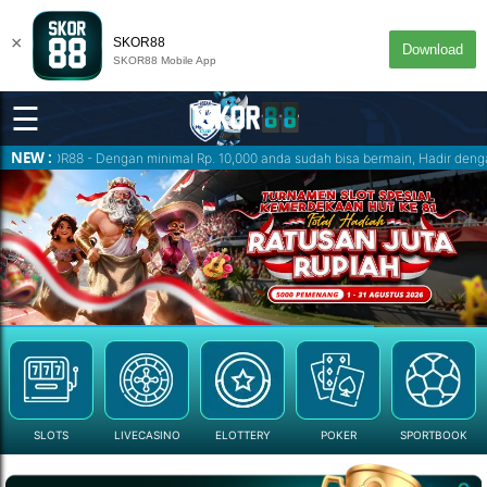
×
SKOR88
Download
SKOR88 Mobile App
☰
NEW :
8 - Dengan minimal Rp. 10,000 anda sudah bisa bermain, Hadir dengan sistem
DEKSTOP
MASUK
SLOTS
LIVECASINO
ELOTTERY
POKER
SPORTBOOK