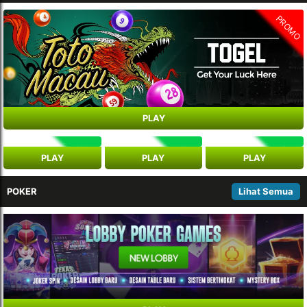
PROMO
PLAY
NEW
NEW
NEW
PLAY
PLAY
PLAY
POKER
Lihat Semua