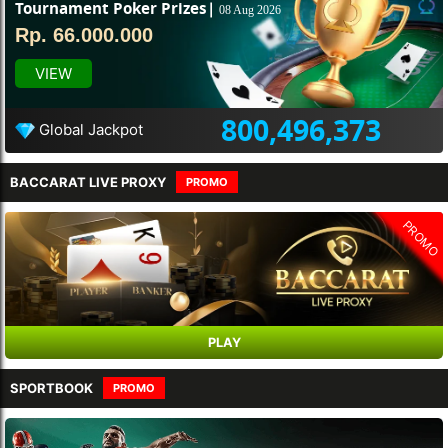
Tournament Poker Prizes|
08 Aug 2026
Rp. 66.000.000
VIEW
800,496,373
Global Jackpot
BACCARAT LIVE PROXY
PROMO
PROMO
PLAY
SPORTBOOK
PROMO