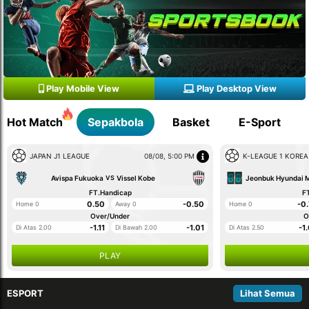
Play Mobile View
Play Desktop View
Hot Match
Sepakbola
Basket
E-Sport
JAPAN J1 LEAGUE
08/08, 5:00 PM
K-LEAGUE 1 KOREA
Avispa Fukuoka
VS
Vissel Kobe
FT.Handicap
F
0.50
-0.50
-0
Home 0
Away 0
Home 0
Over/Under
O
-1.11
-1.01
-1
Di Atas 2.00
Di Bawah 2.00
Di Atas 2.50
PLAY
ESPORT
Lihat Semua