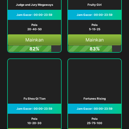
Judge and Jury Megaways
Fruity Girl
Jam Gacor : 00:00-23:59
Jam Gacor : 00:00-23:59
Pola
Pola
20-40-50
5-15-25
Mainkan
Mainkan
82%
83%
Fu Shou Qi Tian
Fortunes Rising
Jam Gacor : 00:00-23:59
Jam Gacor : 00:00-23:59
Pola
Pola
10-20-30
25-75-100