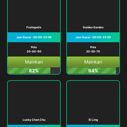
Fruitopolis
Golden Garden
Jam Gacor : 00:00-23:59
Jam Gacor : 00:00-23:59
Pola
Pola
30-60-90
20-50-70
Mainkan
Mainkan
82%
94%
Lucky Chan Chu
Si Ling