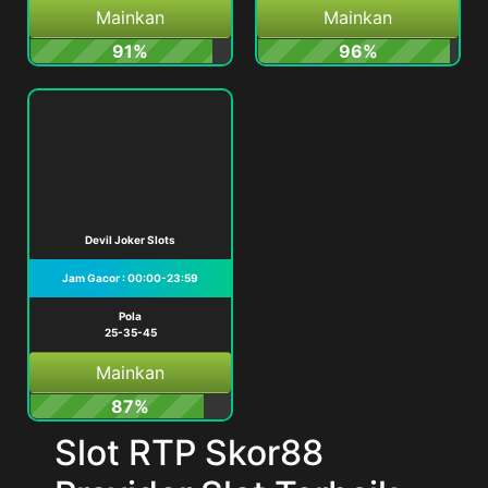
Mainkan
Mainkan
91%
96%
Devil Joker Slots
Jam Gacor : 00:00-23:59
Pola
25-35-45
Mainkan
87%
Slot RTP Skor88