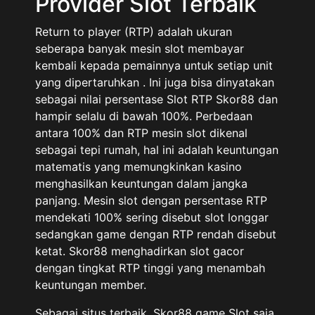
Provider Slot Terbaik
Return to player (RTP) adalah ukuran
seberapa banyak mesin slot membayar
kembali kepada pemainnya untuk setiap unit
yang dipertaruhkan . Ini juga bisa dinyatakan
sebagai nilai persentase Slot RTP Skor88 dan
hampir selalu di bawah 100%. Perbedaan
antara 100% dan RTP mesin slot dikenal
sebagai tepi rumah, hal ini adalah keuntungan
matematis yang memungkinkan kasino
menghasilkan keuntungan dalam jangka
panjang. Mesin slot dengan persentase RTP
mendekati 100% sering disebut slot longgar
sedangkan game dengan RTP rendah disebut
ketat. Skor88 menghadirkan slot gacor
dengan tingkat RTP tinggi yang menambah
keuntungan member.
Sebagai situs terbaik, Skor88 game Slot saja,